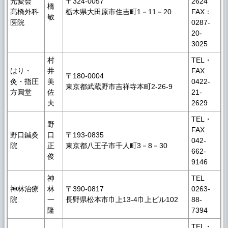
光愛会
〒324-0057
2624
橋
髙橋外科
栃木県大田原市住吉町1－11－20
FAX：
敏
医院
0287-
20-
3025
村
TEL・
はり・
井
FAX
〒180-0004
灸・指圧
美
0422-
東京都武蔵野市吉祥寺本町2-26-9
方圓堂
佐
21-
夫
2629
TEL・
野
FAX
野口鍼灸
口
〒193-0835
042-
院
正
東京都八王子市千人町3－8－30
662-
俊
9146
神
TEL
神林治療
林
〒390-0817
0263-
院
一
長野県松本市巾上13-4巾上ビル102
88-
隆
7394
TEL・