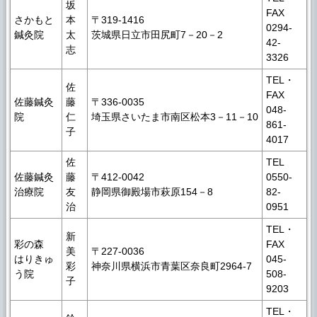
坂
FAX
さかもと
本
〒319-1416
0294-
鍼灸院
太
茨城県日立市田尻町7－20－2
42-
志
3326
TEL・
佐
FAX
佐藤鍼灸
藤
〒336-0035
048-
院
仁
埼玉県さいたま市南区松本3－11－10
861-
子
4017
佐
TEL
佐藤鍼灸
藤
〒412-0042
0550-
治療院
友
静岡県御殿場市萩原154－8
82-
治
0951
TEL・
新
彩の森
FAX
美
〒227-0036
はりきゅ
045-
彩
神奈川県横浜市青葉区奈良町2964-7
う院
508-
子
9203
TEL・