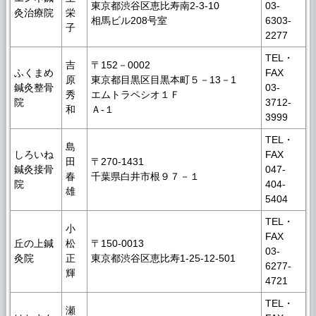
東京都渋谷区恵比寿南2-3-10
03-
灸治療院
栄
相馬ビル208号室
6303-
子
2277
TEL・
吉
〒152－0002
ふくまめ
FAX
原
東京都目黒区目黒本町５－13－1
鍼灸整骨
03-
秀
エムトラペシオ１Ｆ
院
3712-
和
Ａ-１
3999
TEL・
島
しろいね
FAX
田
〒270-1431
鍼灸接骨
047-
春
千葉県白井市根９７－１
院
404-
雄
5404
TEL・
小
FAX
丘の上鍼
松
〒150-0013
03-
灸院
正
東京都渋谷区恵比寿1-25-12-501
6277-
輝
4721
TEL・
瀬