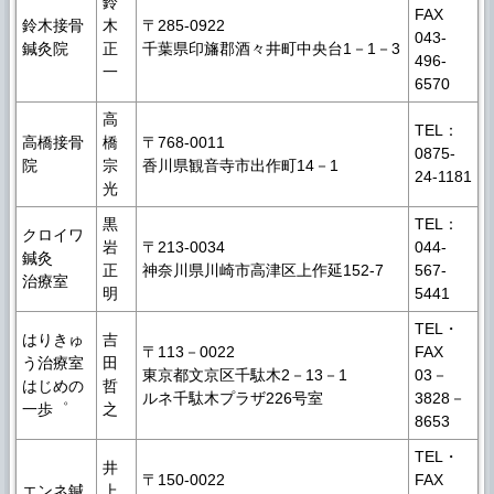
鈴
FAX
鈴木接骨
木
〒285-0922
043-
鍼灸院
正
千葉県印旛郡酒々井町中央台1－1－3
496-
一
6570
高
TEL：
高橋接骨
橋
〒768-0011
0875-
院
宗
香川県観音寺市出作町14－1
24-1181
光
黒
TEL：
クロイワ
岩
〒213-0034
044‐
鍼灸
正
神奈川県川崎市高津区上作延152-7
567‐
治療室
明
5441
TEL・
はりきゅ
吉
〒113－0022
FAX
う治療室
田
東京都文京区千駄木2－13－1
03－
はじめの
哲
ルネ千駄木プラザ226号室
3828－
一歩゜
之
8653
TEL・
井
〒150-0022
FAX
エンネ鍼
上