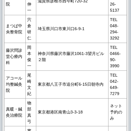
滋賀県彦根市西今町720-32
院
伸
26-
一
5137
宍
TEL
まつば中
倉
048-
埼玉県川口市東川口6-9-1
央整骨院
研
294-
仁
3292
岡
TEL
藤沢問診
本
神奈川県藤沢市藤沢1061-3望月ビル
0466-
堂心療内
俊
２階
90-
科
一
3990
尾
TEL
アコール
崎
042-
均整鍼灸
東京都八王子市追分町6-15日朝寺内
文
649-
院
紀
7279
物
ネット
真暖・鍼
部
東京都港区南青山3-3-18
予約の
灸治療院
真
み
弓
實