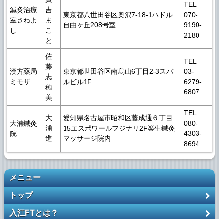
TEL
鍼灸治療
吉
東京都八世田谷区奥沢7-18-1ハドル
070-
室さねよ
ま
自由ヶ丘208号室
9190-
し
こ
2180
と
佐
TEL
藤
漢方薬局
東京都世田谷区南烏山6丁目2-3スバ
03-
志
ミモザ
ルビル1F
6279-
穂
6807
美
TEL
大
愛知県名古屋市昭和区藤成通６丁目
大浦鍼灸
080-
浦
15エスポワールフジナリ2F楽生鍼灸
院
4303-
進
マッサージ院内
8694
メニュー
トップ
入江FTとは？