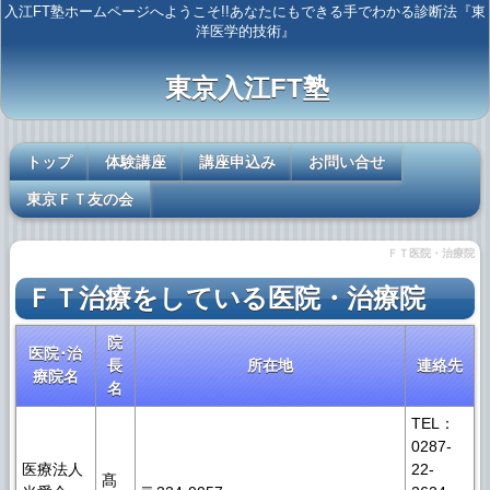
入江FT塾ホームページへようこそ!!あなたにもできる手でわかる診断法『東
洋医学的技術』
東京入江FT塾
トップ
体験講座
講座申込み
お問い合せ
東京ＦＴ友の会
ＦＴ医院・治療院
ＦＴ治療をしている医院・治療院
院
医院･治
長
所在地
連絡先
療院名
名
TEL：
0287-
医療法人
22-
髙