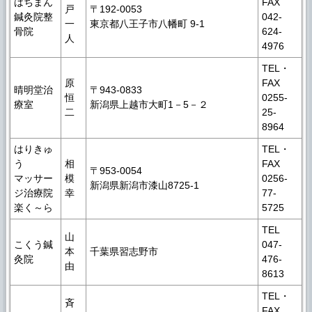
はちまん
FAX
戸
〒192-0053
鍼灸院整
042-
一
東京都八王子市八幡町 9-1
骨院
624-
人
4976
TEL・
原
FAX
晴明堂治
〒943-0833
恒
0255-
療室
新潟県上越市大町1－5－２
二
25-
8964
はりきゅ
TEL・
う
相
FAX
〒953-0054
マッサー
模
0256-
新潟県新潟市漆山8725-1
ジ治療院
幸
77-
楽く～ら
5725
TEL
山
こくう鍼
047-
本
千葉県習志野市
灸院
476-
由
8613
TEL・
斉
FAX