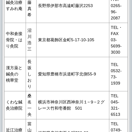
鍼灸治療
藤
長野県伊那市高遠町藤沢2253
0265-
すみれ庵
真
96-
希
2087
TEL・
沼
中和倉接
FAX
川
骨院・は
東京都葛飾区金町5-17-10-105
03-
浩
り灸院
5699-
三
3030
長
TEL
漢方薬と
坂
0532-
鍼灸の
し
愛知県豊橋市浜道町字北側55-9
73-
桃華堂
お
1939
り
桑
TEL
くわな鍼
名
横浜市神奈川区西神奈川１−９−２グ
045-
灸治療院
一
レース竹和壱番館 501
321-
央
6513
當
TEL
近江治療
山
0749-